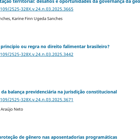
ntação territorial: desafios e oportunidades da governança da ge
5109/2525-328X.v.24.n.03.2025.3665
ches, Karine Finn Ugeda Sanches
rincípio ou regra no direito falimentar brasileiro?
5109/2525-328X.v.24.n.03.2025.3442
da balança previdenciária na jurisdição constitucional
5109/2525-328X.v.24.n.03.2025.3671
 Araújo Neto
proteção de gênero nas aposentadorias programáticas