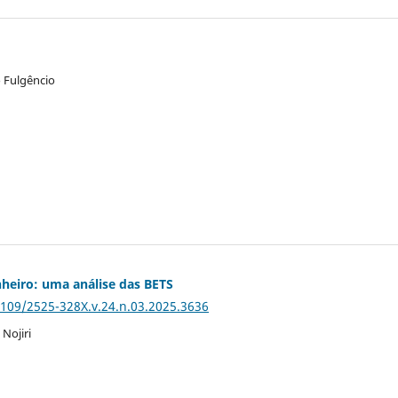
 Fulgêncio
heiro: uma análise das BETS
5109/2525-328X.v.24.n.03.2025.3636
Nojiri