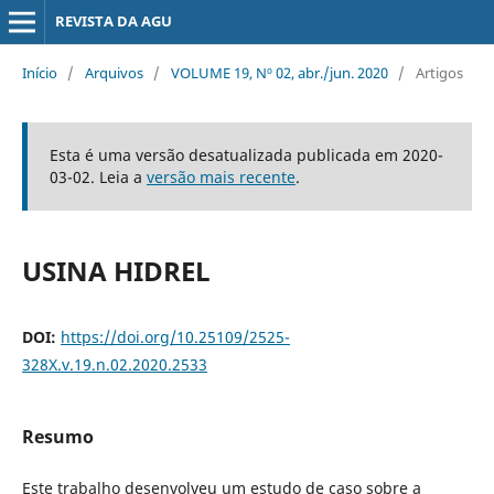
REVISTA DA AGU
Início
/
Arquivos
/
VOLUME 19, Nº 02, abr./jun. 2020
/
Artigos
Esta é uma versão desatualizada publicada em 2020-
03-02. Leia a
versão mais recente
.
USINA HIDREL
DOI:
https://doi.org/10.25109/2525-
328X.v.19.n.02.2020.2533
Resumo
Este trabalho desenvolveu um estudo de caso sobre a