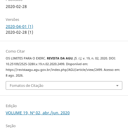
2020-02-28
Versões
2020-04-01 (1)
2020-02-28 (1)
Como Citar
OS LIMITES PARA O EXERC.
REVISTA DA AGU
,
[S. l.]
, v. 19, n. 02, 2020. DOI:
10.25109/2525-328X.v.19.n.02.2020.2499. Disponível em:
https://revistaagu.agu.gov.br/index.php/AGU/article/view/2499. Acesso em:
8 ago. 2026.
Fomatos de Citação
Edição
VOLUME 19, Nº 02, abr./jun. 2020
Seção