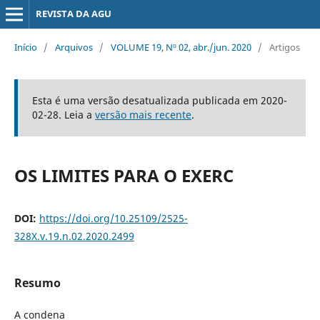
REVISTA DA AGU
Início
/
Arquivos
/
VOLUME 19, Nº 02, abr./jun. 2020
/
Artigos
Esta é uma versão desatualizada publicada em 2020-
02-28. Leia a
versão mais recente
.
OS LIMITES PARA O EXERC
DOI:
https://doi.org/10.25109/2525-
328X.v.19.n.02.2020.2499
Resumo
A condena