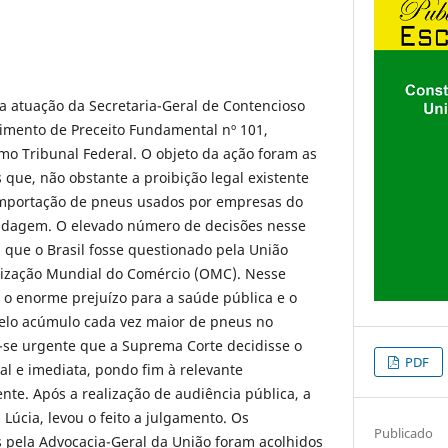
 a atuação da Secretaria-Geral de Contencioso
mento de Preceito Fundamental nº 101,
mo Tribunal Federal. O objeto da ação foram as
s que, não obstante a proibição legal existente
 importação de pneus usados por empresas do
ldagem. O elevado número de decisões nesse
m que o Brasil fosse questionado pela União
ização Mundial do Comércio (OMC). Nesse
a o enorme prejuízo para a saúde pública e o
elo acúmulo cada vez maior de pneus no
ou-se urgente que a Suprema Corte decidisse o
PDF
l e imediata, pondo fim à relevante
tente. Após a realização de audiência pública, a
Lúcia, levou o feito a julgamento. Os
Publicado
pela Advocacia-Geral da União foram acolhidos