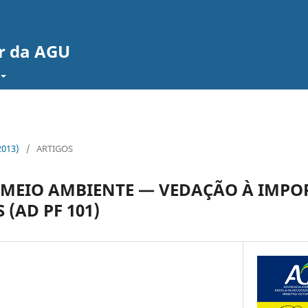
or da AGU
2013)
/
ARTIGOS
 MEIO AMBIENTE — VEDAÇÃO À IMPO
(AD PF 101)