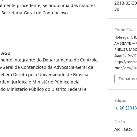
2013-03-30
cialmente procedente, selando uma das maiores
30
a Secretaria-Geral de Contencioso.
Como Citar
Nóbrega, T. R
AMBIENTE — 
PNEUS USADOS
,
AGU
Superior Da AG
mente integrante do Departamento de Controle
https://revis
a-Geral de Contencioso da Advocacia-Geral da
rticle/view/14
l em Direito pela Universidade de Brasília
Fomatos d
em Jurídica e Ministério Público pela
o Ministério Público do Distrito Federal e
Edição
n. 26 (2013
Seção
ARTIGOS