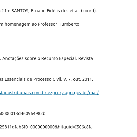
? In: SANTOS, Ernane Fidélis dos et al. (coord).
s em homenagem ao Professor Humberto
Anotações sobre o Recurso Especial. Revista
 Essenciais de Processo Civil, v. 7, out. 2011.
istadostribunais.com.br.ezproxy.agu.gov.br/maf/
160000013d460964982b
25811dfab6f010000000000&hitguid=I506c8fa