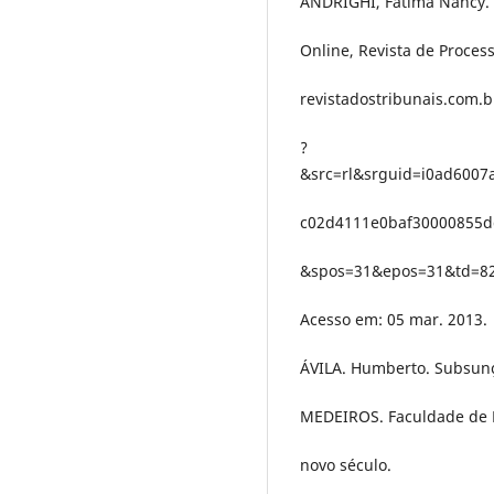
ANDRIGHI, Fátima Nancy. R
Online, Revista de Process
revistadostribunais.com.
?
&src=rl&srguid=i0ad600
c02d4111e0baf30000855d
&spos=31&epos=31&td=82
Acesso em: 05 mar. 2013.
ÁVILA. Humberto. Subsunçã
MEDEIROS. Faculdade de Di
novo século.