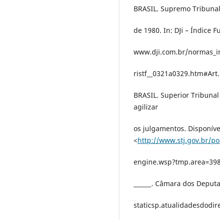
BRASIL. Supremo Tribunal
de 1980. In: DJi – Índice 
www.dji.com.br/normas_in
ristf__0321a0329.htm#Art.
BRASIL. Superior Tribunal 
agilizar
os julgamentos. Disponíve
<
http://www.stj.gov.br/po
engine.wsp?tmp.area=398
______. Câmara dos Deputa
staticsp.atualidadesdodir