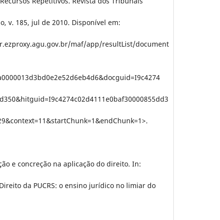
ecursos Repetitivos. Revista dos Tribunais
o, v. 185, jul de 2010. Disponível em:
br.ezproxy.agu.gov.br/maf/app/resultList/document
7a0000013d3bd0e2e52d6eb4d6&docguid=I9c4274
d350&hitguid=I9c4274c02d4111e0baf30000855dd3
9&context=11&startChunk=1&endChunk=1>.
o e concreção na aplicação do direito. In:
reito da PUCRS: o ensino jurídico no limiar do