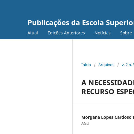
Publicações da Escola Superi
Atual
Edições Anteriores
Notícias
Sobre
Início
/
Arquivos
/
v. 2 n.
A NECESSIDAD
RECURSO ESPE
Morgana Lopes Cardoso F
AGU