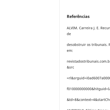
Referências
ALVIM. Carreira J. E. Recu
de
desobstruir os tribunais. 
em:
revistadostribunais.com.
&src
=rl&srguid=i0ad6007a00
f010000000000&hitguid=
&td=8&context=4&startCh