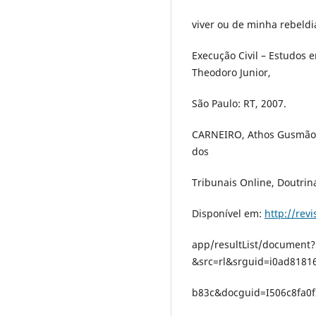
viver ou de minha rebeldia
Execução Civil – Estudo
Theodoro Junior,
São Paulo: RT, 2007.
CARNEIRO, Athos Gusmão. 
dos
Tribunais Online, Doutrinas
Disponível em:
http://rev
app/resultList/document?
&src=rl&srguid=i0ad818
b83c&docguid=I506c8fa0f