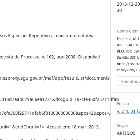
2013-12-30
30
Como Citar
rsos Especiais Repetitivos: mais uma tentativa
Falabella, M. 
INSERÇÃO DE
RECURSO ESP
Revista de Processo, v. 162, ago 2008. Disponível
Da AGU
,
2
(31)
https://revis
rticle/view/13
br.ezproxy.agu.gov.br/maf/app/resultList/document?
Fomatos d
00013d7eab079a66ea1731&docguid=Ia7cfe360f25711dfab
Edição
v. 2 n. 31 
Ia7cfe360f25711dfab6f010000000000&spos=2&epos=2
Seção
unk=1&endChunk=1>. Acesso em: 18 mar. 2013.
ARTIGOS