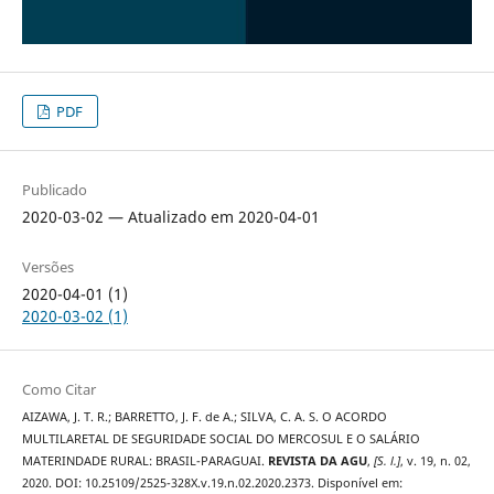
PDF
Publicado
2020-03-02 — Atualizado em 2020-04-01
Versões
2020-04-01 (1)
2020-03-02 (1)
Como Citar
AIZAWA, J. T. R.; BARRETTO, J. F. de A.; SILVA, C. A. S. O ACORDO
MULTILARETAL DE SEGURIDADE SOCIAL DO MERCOSUL E O SALÁRIO
MATERINDADE RURAL: BRASIL-PARAGUAI.
REVISTA DA AGU
,
[S. l.]
, v. 19, n. 02,
2020. DOI: 10.25109/2525-328X.v.19.n.02.2020.2373. Disponível em: