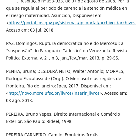
______. Resolução nº 053-033, de 07 de agosto de 2008. Por la
que se regula el periodo de carencia lá atención médica en
el riesgo maternidad. Asuncíon, Disponível em:
<
https://portal.ips.gov.py/sistemas/ipsportal/archivos/archiv
Acesso em: 03 jul. 2018.
PAZ, Domingos. Ruptura democrática no e do Mercosul: a
“suspensão” do Paraguai e “adesão” da Venezuela. Revista
Política Externa, v. 21, n.3, jan./fev./mar. 2013, p. 29-55.
PENHA, Bruna; DESIDERÁ NETO, Walter Antonio; MORAES,
Rodrigo Fracalossi de (Org.). O Mercosul e as regiões de
fronteira. Rio de Janeiro: Ipea, 2017. Disponível em:
<
http://novo.more.ufsc.br/livros/inserir_livros
>. Acesso em:
08 ago. 2018.
PEREIRA, Bruno Yepes. Direito Internacional e Comércio
Exterior. São Paulo: Rideel, 1998.
PEREIRA CARNEIRO, Camilo. Fronteiras Irmãs: