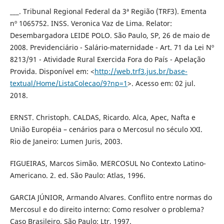
___. Tribunal Regional Federal da 3ª Região (TRF3). Ementa
nº 1065752. INSS. Veronica Vaz de Lima. Relator:
Desembargadora LEIDE POLO. São Paulo, SP, 26 de maio de
2008. Previdenciário - Salário-maternidade - Art. 71 da Lei Nº
8213/91 - Atividade Rural Exercida Fora do País - Apelação
Provida. Disponível em: <
http://web.trf3.jus.br/base-
textual/Home/ListaColecao/9?np=1
>. Acesso em: 02 jul.
2018.
ERNST. Christoph. CALDAS, Ricardo. Alca, Apec, Nafta e
União Européia – cenários para o Mercosul no século XXI.
Rio de Janeiro: Lumen Juris, 2003.
FIGUEIRAS, Marcos Simão. MERCOSUL No Contexto Latino-
Americano. 2. ed. São Paulo: Atlas, 1996.
GARCIA JÚNIOR, Armando Alvares. Conflito entre normas do
Mercosul e do direito interno: Como resolver o problema?
Caso Brasileiro. São Paulo: Ltr, 1997.