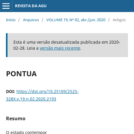
REVISTA DA AGU
Início
/
Arquivos
/
VOLUME 19, Nº 02, abr./jun. 2020
/
Artigos
Esta é uma versão desatualizada publicada em 2020-
02-28. Leia a
versão mais recente
.
PONTUA
DOI:
https://doi.org/10.25109/2525-
328X.v.19.n.02.2020.2193
Resumo
O estado contempor