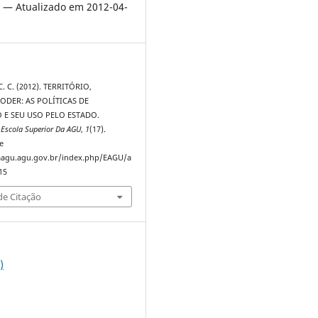
 — Atualizado em 2012-04-
C. C. (2012). TERRITÓRIO,
ODER: AS POLÍTICAS DE
 E SEU USO PELO ESTADO.
 Escola Superior Da AGU
,
1
(17).
e
taagu.agu.gov.br/index.php/EAGU/a
15
e Citação
)