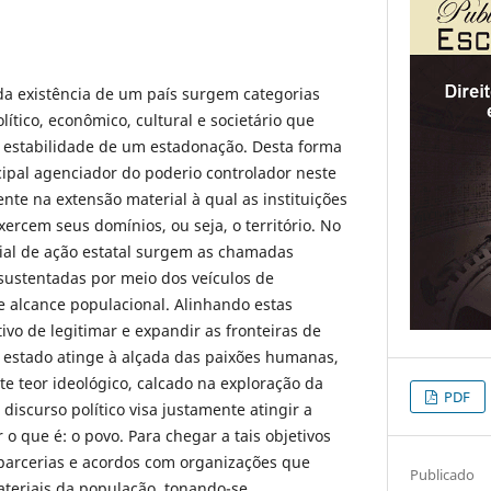
a existência de um país surgem categorias
ítico, econômico, cultural e societário que
estabilidade de um estadonação. Desta forma
cipal agenciador do poderio controlador neste
nte na extensão material à qual as instituições
ercem seus domínios, ou seja, o território. No
rial de ação estatal surgem as chamadas
 sustentadas por meio dos veículos de
 alcance populacional. Alinhando estas
ivo de legitimar e expandir as fronteiras de
o estado atinge à alçada das paixões humanas,
te teor ideológico, calcado na exploração da
PDF
discurso político visa justamente atingir a
o que é: o povo. Para chegar a tais objetivos
 parcerias e acordos com organizações que
Publicado
ateriais da população, tonando-se