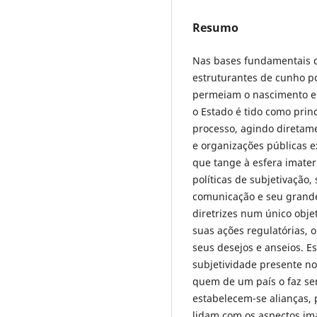
Resumo
Nas bases fundamentais d
estruturantes de cunho pol
permeiam o nascimento e 
o Estado é tido como prin
processo, agindo diretame
e organizações públicas ex
que tange à esfera imate
políticas de subjetivação,
comunicação e seu grande
diretrizes num único objet
suas ações regulatórias, 
seus desejos e anseios. Es
subjetividade presente no 
quem de um país o faz ser 
estabelecem-se alianças,
lidam com os aspectos im