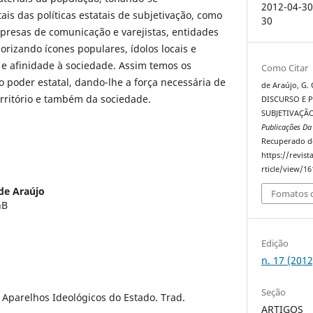
2012-04-30
s das políticas estatais de subjetivação, como
30
presas de comunicação e varejistas, entidades
alorizando ícones populares, ídolos locais e
 e afinidade à sociedade. Assim temos os
Como Citar
poder estatal, dando-lhe a força necessária de
de Araújo, G. 
erritório e também da sociedade.
DISCURSO E P
SUBJETIVAÇÃO
Publicações Da
Recuperado d
https://revis
rticle/view/16
 de Araújo
Fomatos d
nB
Edição
n. 17 (2012
Seção
 Aparelhos Ideológicos do Estado. Trad.
ARTIGOS