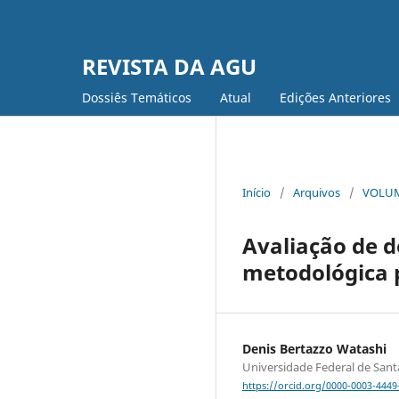
REVISTA DA AGU
Dossiês Temáticos
Atual
Edições Anteriores
Início
/
Arquivos
/
VOLUME
Avaliação de d
metodológica p
Denis Bertazzo Watashi
Universidade Federal de Sant
https://orcid.org/0000-0003-4449