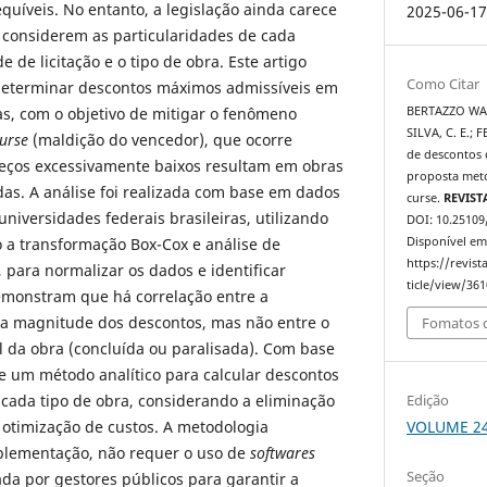
quíveis. No entanto, a legislação ainda carece
2025-06-1
e considerem as particularidades de cada
 de licitação e o tipo de obra. Este artigo
Como Citar
eterminar descontos máximos admissíveis em
BERTAZZO WAT
cas, com o objetivo de mitigar o fenômeno
SILVA, C. E.;
curse
(maldição do vencedor), que ocorre
de descontos d
eços excessivamente baixos resultam em obras
proposta meto
as. A análise foi realizada com base em dados
curse.
REVIST
niversidades federais brasileiras, utilizando
DOI: 10.25109
Disponível em
mo a transformação Box-Cox e análise de
https://revis
para normalizar os dados e identificar
ticle/view/361
emonstram que há correlação entre a
e a magnitude dos descontos, mas não entre o
Fomatos d
al da obra (concluída ou paralisada). Com base
e um método analítico para calcular descontos
Edição
cada tipo de obra, considerando a eliminação
VOLUME 24,
 otimização de custos. A metodologia
mplementação, não requer o uso de
softwares
Seção
ada por gestores públicos para garantir a