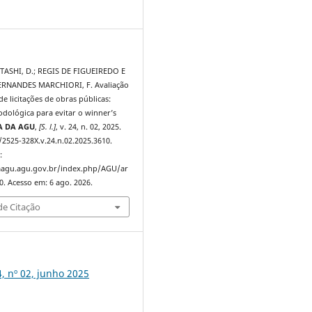
7
ASHI, D.; REGIS DE FIGUEIREDO E
 FERNANDES MARCHIORI, F. Avaliação
e licitações de obras públicas:
dológica para evitar o winner’s
A DA AGU
,
[S. l.]
, v. 24, n. 02, 2025.
/2525-328X.v.24.n.02.2025.3610.
:
taagu.agu.gov.br/index.php/AGU/ar
0. Acesso em: 6 ago. 2026.
e Citação
 nº 02, junho 2025