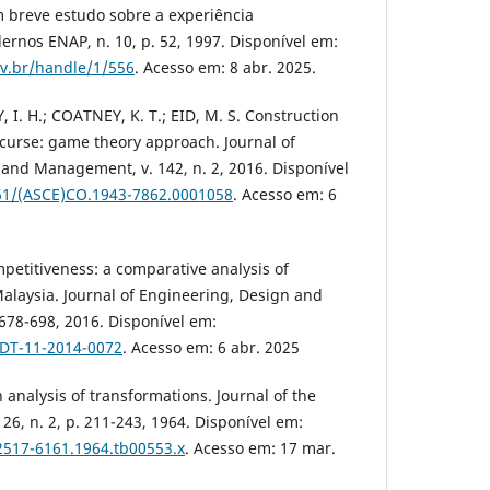
 breve estudo sobre a experiência
ernos ENAP, n. 10, p. 52, 1997. Disponível em:
ov.br/handle/1/556
. Acesso em: 8 abr. 2025.
I. H.; COATNEY, K. T.; EID, M. S. Construction
curse: game theory approach. Journal of
and Management, v. 142, n. 2, 2016. Disponível
061/(ASCE)CO.1943-7862.0001058
. Acesso em: 6
etitiveness: a comparative analysis of
Malaysia. Journal of Engineering, Design and
. 678-698, 2016. Disponível em:
EDT-11-2014-0072
. Acesso em: 6 abr. 2025
n analysis of transformations. Journal of the
v. 26, n. 2, p. 211-243, 1964. Disponível em:
.2517-6161.1964.tb00553.x
. Acesso em: 17 mar.