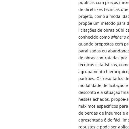
públicas com preços inexe
de diretrizes técnicas qu
projeto, como a modalidade
propõe um método para d
licitações de obras públi
conhecido como
winner's 
quando propostas com pr
paralisadas ou abandonad
de obras contratadas por u
técnicas estatísticas, co
agrupamento hierárquico, 
padrões. Os resultados d
modalidade de licitação 
desconto e a situação fin
nesses achados, propõe-s
máximos específicos para 
de perdas de insumos e a
apresentada é de fácil i
robustos e pode ser aplic