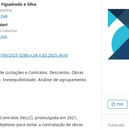
Figueiredo e Silva
atarina
-7548
iori
a Catarina
-2541
5109/2525-328X.v.24.n.02.2025.3610
de Licitações e Contratos. Descontos. Obras
. Inexequibilidade. Análise de agrupamento.
PDF
e Contratos (NLLC), promulgada em 2021,
objetivos para evitar a contratação de obras
Publicado