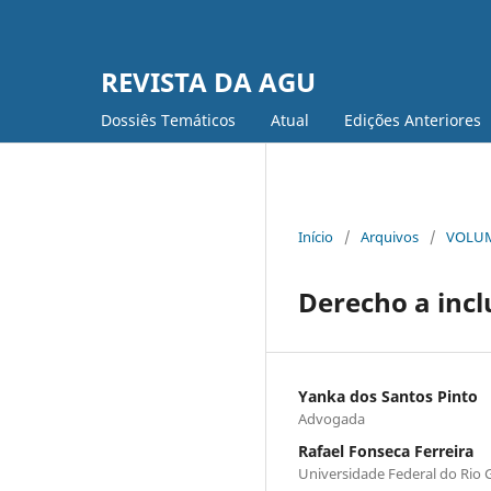
REVISTA DA AGU
Dossiês Temáticos
Atual
Edições Anteriores
Início
/
Arquivos
/
VOLUME
Derecho a inclu
Yanka dos Santos Pinto
Advogada
Rafael Fonseca Ferreira
Universidade Federal do Rio