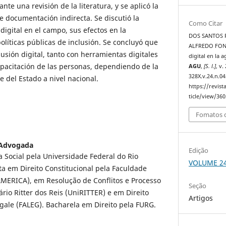
nte una revisión de la literatura, y se aplicó la
e documentación indirecta. Se discutió la
Como Citar
 digital en el campo, sus efectos en la
DOS SANTOS P
 políticas públicas de inclusión. Se concluyó que
ALFREDO FONTA
lusión digital, tanto con herramientas digitales
digital en la a
pacitación de las personas, dependiendo de la
AGU
,
[S. l.]
, v.
328X.v.24.n.04
 del Estado a nivel nacional.
https://revis
ticle/view/360
Fomatos d
Advogada
Edição
a Social pela Universidade Federal do Rio
VOLUME 24
ta em Direito Constitucional pela Faculdade
MERICA), em Resolução de Conflitos e Processo
Seção
tário Ritter dos Reis (UniRITTER) e em Direito
Artigos
gale (FALEG). Bacharela em Direito pela FURG.