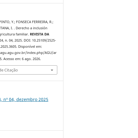
INTO, Y.; FONSECA FERREIRA, R.;
NA, I. . Derecho a inclusión
gricultura familiar.
REVISTA DA
 24, n. 04, 2025. DOI: 10.25109/2525-
.2025.3605. Disponível em:
taagu.agu.gov.br/index.php/AGU/ar
5. Acesso em: 6 ago. 2026.
e Citação
, nº 04, dezembro 2025