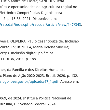
, Lúcio André de Castro; SANCHES, Ieda
afios e oportunidades da Agricultura Digital no
 Eletrônica Competências Digitais para
 n. 2, p. 15-36, 2021. Disponível em:
/recodaf/index.php/recodaf/article/view/147/343
.
veira; OLIVEIRA, Paulo Cezar Souza de. Inclusão
curso. In: BONILLA, Maria Helena Silveira;
orgs). Inclusão digital: polêmica
 EDUFBA, 2011, p. 188.
her, da Família e dos Direitos Humanos.
 Plano de Ação 2020-2023. Brasil: 2020, p. 132.
talogo.ipea.gov.br/uploads/67_1.pdf
. Acesso em:
069, de 2024. Institui a Política Nacional de
rasília, DF: Senado Federal, 2024.