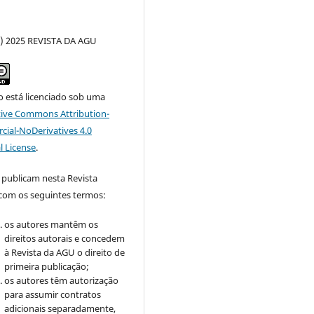
c) 2025 REVISTA DA AGU
o está licenciado sob uma
tive Commons Attribution-
al-NoDerivatives 4.0
l License
.
 publicam nesta Revista
om os seguintes termos:
os autores mantêm os
direitos autorais e concedem
à Revista da AGU o direito de
primeira publicação;
os autores têm autorização
para assumir contratos
adicionais separadamente,