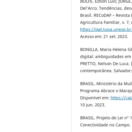
BOLFE, Édson Luis; JORGE
Del’Arco. Tendências, des
Brasil. RECoDAF – Revista
Agricultura Familiar, v. 7,
https://owl.tupa.unesp.br
Acesso em: 21 set. 2023.
BONILLA, Maria Helena Sil
digital: ambiguidades em 
PRETTO, Nelson De Luca. (
contemporânea. Salvador:
BRASIL, Ministério da Mul
Programa Abrace o Marajó:
Disponível em:
https://ca
10 jun. 2023.
BRASIL. Projeto de Lei n° 1
Conectividade no Campo. B