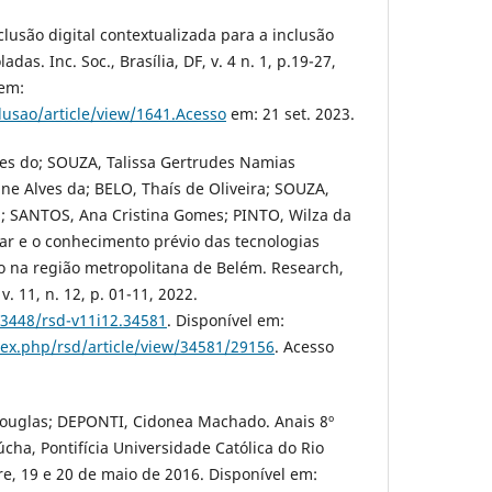
lusão digital contextualizada para a inclusão
das. Inc. Soc., Brasília, DF, v. 4 n. 1, p.19-27,
 em:
nclusao/article/view/1641.Acesso
em: 21 set. 2023.
s do; SOUZA, Talissa Gertrudes Namias
ne Alves da; BELO, Thaís de Oliveira; SOUZA,
a; SANTOS, Ana Cristina Gomes; PINTO, Wilza da
liar e o conhecimento prévio das tecnologias
o na região metropolitana de Belém. Research,
. 11, n. 12, p. 01-11, 2022.
33448/rsd-v11i12.34581
. Disponível em:
dex.php/rsd/article/view/34581/29156
. Acesso
ouglas; DEPONTI, Cidonea Machado. Anais 8º
ha, Pontifícia Universidade Católica do Rio
re, 19 e 20 de maio de 2016. Disponível em: