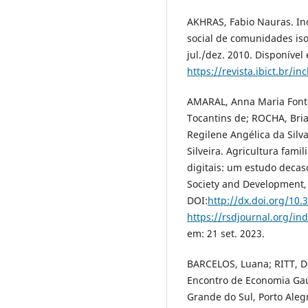
AKHRAS, Fabio Nauras. Inc
social de comunidades isola
jul./dez. 2010. Disponível
https://revista.ibict.br/i
AMARAL, Anna Maria Fonte
Tocantins de; ROCHA, Bria
Regilene Angélica da Silv
Silveira. Agricultura fami
digitais: um estudo decas
Society and Development, v
DOI:
http://dx.doi.org/10.
https://rsdjournal.org/in
em: 21 set. 2023.
BARCELOS, Luana; RITT, D
Encontro de Economia Gaúc
Grande do Sul, Porto Aleg