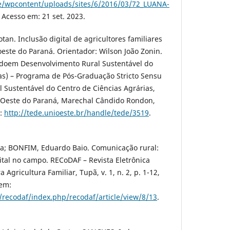
e/wpcontent/uploads/sites/6/2016/03/72_LUANA-
. Acesso em: 21 set. 2023.
. Inclusão digital de agricultores familiares
este do Paraná. Orientador: Wilson João Zonin.
adoem Desenvolvimento Rural Sustentável do
as) – Programa de Pós-Graduação Stricto Sensu
Sustentável do Centro de Ciências Agrárias,
 Oeste do Paraná, Marechal Cândido Rondon,
m:
http://tede.unioeste.br/handle/tede/3519
.
a; BONFIM, Eduardo Baio. Comunicação rural:
ital no campo. RECoDAF – Revista Eletrônica
Agricultura Familiar, Tupã, v. 1, n. 2, p. 1-12,
 em:
/recodaf/index.php/recodaf/article/view/8/13
.