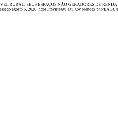
Júnior. “IMÓVEL RURAL, SEUS ESPAÇOS NÃO GERADORES DE 
cessado agosto 6, 2026. https://revistaagu.agu.gov.br/index.php/EAGU/a