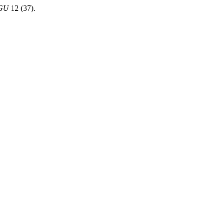
AGU
12 (37).