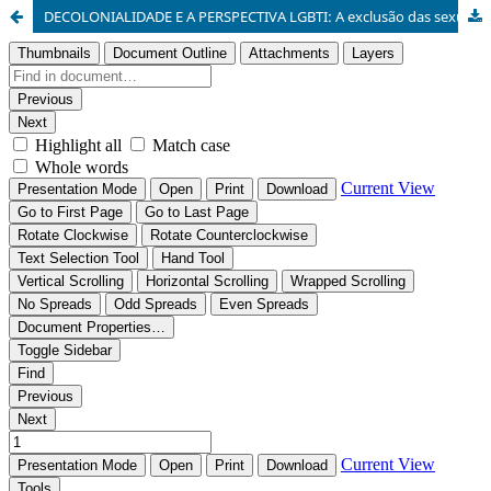
DECOLONIALIDADE E A PERSPECTIVA LGBTI: A exclusão das sexualidades e gênero pelas construções hegemônicas